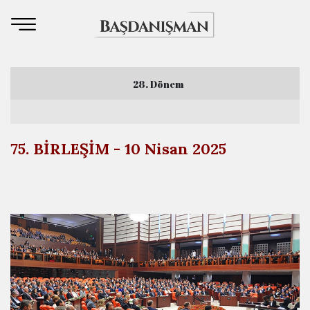
28. Dönem
3. Yasama Yılı
75. BİRLEŞİM - 10 Nisan 2025
4. Yasama Yılı