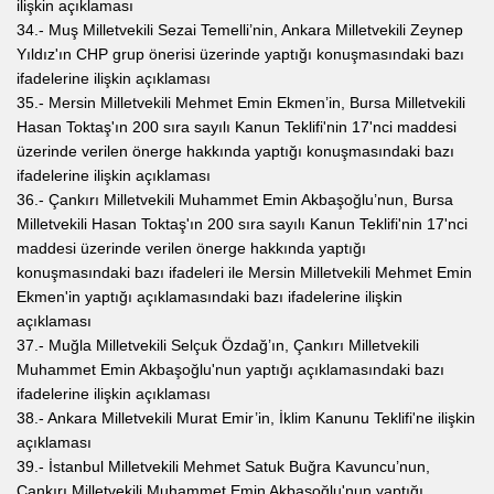
ilişkin açıklaması
34.- Muş Milletvekili Sezai Temelli’nin, Ankara Milletvekili Zeynep
Yıldız'ın CHP grup önerisi üzerinde yaptığı konuşmasındaki bazı
ifadelerine ilişkin açıklaması
35.- Mersin Milletvekili Mehmet Emin Ekmen’in, Bursa Milletvekili
Hasan Toktaş'ın 200 sıra sayılı Kanun Teklifi'nin 17'nci maddesi
üzerinde verilen önerge hakkında yaptığı konuşmasındaki bazı
ifadelerine ilişkin açıklaması
36.- Çankırı Milletvekili Muhammet Emin Akbaşoğlu’nun, Bursa
Milletvekili Hasan Toktaş'ın 200 sıra sayılı Kanun Teklifi'nin 17'nci
maddesi üzerinde verilen önerge hakkında yaptığı
konuşmasındaki bazı ifadeleri ile Mersin Milletvekili Mehmet Emin
Ekmen'in yaptığı açıklamasındaki bazı ifadelerine ilişkin
açıklaması
37.- Muğla Milletvekili Selçuk Özdağ’ın, Çankırı Milletvekili
Muhammet Emin Akbaşoğlu'nun yaptığı açıklamasındaki bazı
ifadelerine ilişkin açıklaması
38.- Ankara Milletvekili Murat Emir’in, İklim Kanunu Teklifi'ne ilişkin
açıklaması
39.- İstanbul Milletvekili Mehmet Satuk Buğra Kavuncu’nun,
Çankırı Milletvekili Muhammet Emin Akbaşoğlu'nun yaptığı