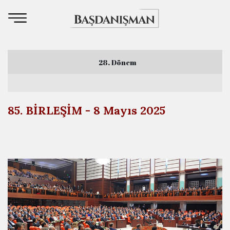
28. Dönem
3. Yasama Yılı
85. BİRLEŞİM - 8 Mayıs 2025
4. Yasama Yılı