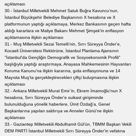
açıklaması
30.- İstanbul Milletvekili Mehmet Satuk Buğra Kavuncu’nun,
İstanbul Büyükşehir Belediye Başkanının X hesabına ve X
platformunun yaptığı açıklamaya, Merkez Bankasının geçen hafta
aldığı kararlara ve Maliye Bakanı Mehmet Şimşek'in enflasyon
açıklamasına ilişkin açıklaması
31.- Muş Milletvekili Sezai Temelli’nin, Sırrı Süreyya Önder'e,
Kocaeli Üniversitesi Rektörüne, İstanbul Planlama Ajansının
"İstanbul'da Gençliğin Demografik ve Sosyoekonomik Profili"
başlığıyla yaptığı araştırmaya, Anayasa Mahkemesinin Hayvanları
Koruma Kanunu'na ilişkin kararına, gıda enflasyonuna ve 14
Mayısta Muş'ta gerçekleştirecekleri çiftçi buluşmasına ilişkin
açıklaması
32.- Ankara Milletvekili Murat Emir’in, Ekrem İmamoğlu'nun X
hesabına, Sırrı Süreyya Önder'e suikast girişiminde
bulunulduğuna yönelik haberlere, Ümit Özdağ'a, Genel
Başkanlarına yapılan saldırıya ve Anneler Günü'ne ilişkin
açıklaması
33.- Gaziantep Milletvekili Abdulhamit Gül’ün, TBMM Başkan Vekili
DEM PARTİ İstanbul Milletvekili Sırrı Süreyya Önder'in vefatına