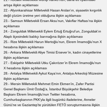
artışa ilişkin açıklaması
22.- Afyonkarahisar Milletvekili Hasan Arslan’ın, siyasetin kırgınlık
değil çözüm üretme yeri olduğuna ilişkin açıklaması
23.- Samsun Milletvekili Ersan Aksu’nun, Vakıflar Haftası'na ilişkin
açıklaması
24.- Zonguldak Milletvekili Eylem Ertuğ Ertuğrul’un, Zonguldak'ın
Alaplı ilçesindeki balıkçı barınağına ilişkin açıklaması
25.- Rize Milletvekili Harun Mertoğlu’nun, Ekrem İmamoğlu'nun X
hesabına ilişkin açıklaması
26.- Ankara Milletvekili Aliye Timisi Ersever’in, kadın cinayetlerine
ilişkin açıklaması
27.- Eskişehir Milletvekili Utku Çakırözer’in Ekrem İmamoğlu'nun
X hesabına ilişkin açıklaması
28.- Antalya Milletvekili Aykut Kaya’nın, Antalya Arkeoloji Müzesine
ilişkin açıklaması
29.- Mersin Milletvekili Mehmet Emin Ekmen’in, Zafer Partisi
Genel Başkanı Ümit Özdağ'a, İstanbul Büyükşehir Belediye
Başkanı Ekrem İmamoğlu'nun Twitter hesabına,
Cumhurbaşkanının PKK'yla ilgili bugünkü ifadelerine, Anneler
Günü'ne ve Gaziantep'te yürütülen FETÖ soruşturmasına ilişkin