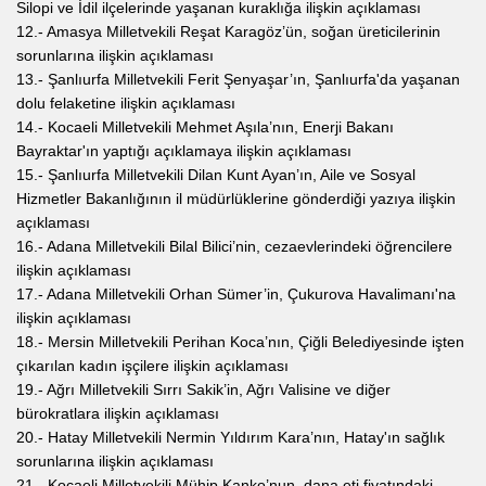
Silopi ve İdil ilçelerinde yaşanan kuraklığa ilişkin açıklaması
12.- Amasya Milletvekili Reşat Karagöz’ün, soğan üreticilerinin
sorunlarına ilişkin açıklaması
13.- Şanlıurfa Milletvekili Ferit Şenyaşar’ın, Şanlıurfa'da yaşanan
dolu felaketine ilişkin açıklaması
14.- Kocaeli Milletvekili Mehmet Aşıla’nın, Enerji Bakanı
Bayraktar'ın yaptığı açıklamaya ilişkin açıklaması
15.- Şanlıurfa Milletvekili Dilan Kunt Ayan’ın, Aile ve Sosyal
Hizmetler Bakanlığının il müdürlüklerine gönderdiği yazıya ilişkin
açıklaması
16.- Adana Milletvekili Bilal Bilici’nin, cezaevlerindeki öğrencilere
ilişkin açıklaması
17.- Adana Milletvekili Orhan Sümer’in, Çukurova Havalimanı'na
ilişkin açıklaması
18.- Mersin Milletvekili Perihan Koca’nın, Çiğli Belediyesinde işten
çıkarılan kadın işçilere ilişkin açıklaması
19.- Ağrı Milletvekili Sırrı Sakik’in, Ağrı Valisine ve diğer
bürokratlara ilişkin açıklaması
20.- Hatay Milletvekili Nermin Yıldırım Kara’nın, Hatay'ın sağlık
sorunlarına ilişkin açıklaması
21.- Kocaeli Milletvekili Mühip Kanko’nun, dana eti fiyatındaki