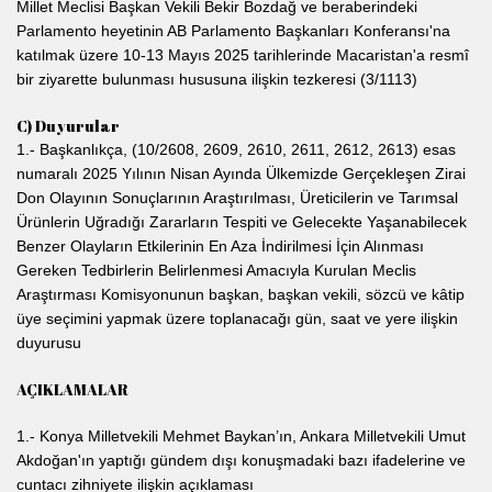
Millet Meclisi Başkan Vekili Bekir Bozdağ ve beraberindeki
Parlamento heyetinin AB Parlamento Başkanları Konferansı'na
katılmak üzere 10-13 Mayıs 2025 tarihlerinde Macaristan'a resmî
bir ziyarette bulunması hususuna ilişkin tezkeresi (3/1113)
C) Duyurular
1.- Başkanlıkça, (10/2608, 2609, 2610, 2611, 2612, 2613) esas
numaralı 2025 Yılının Nisan Ayında Ülkemizde Gerçekleşen Zirai
Don Olayının Sonuçlarının Araştırılması, Üreticilerin ve Tarımsal
Ürünlerin Uğradığı Zararların Tespiti ve Gelecekte Yaşanabilecek
Benzer Olayların Etkilerinin En Aza İndirilmesi İçin Alınması
Gereken Tedbirlerin Belirlenmesi Amacıyla Kurulan Meclis
Araştırması Komisyonunun başkan, başkan vekili, sözcü ve kâtip
üye seçimini yapmak üzere toplanacağı gün, saat ve yere ilişkin
duyurusu
AÇIKLAMALAR
1.- Konya Milletvekili Mehmet Baykan’ın, Ankara Milletvekili Umut
Akdoğan'ın yaptığı gündem dışı konuşmadaki bazı ifadelerine ve
cuntacı zihniyete ilişkin açıklaması