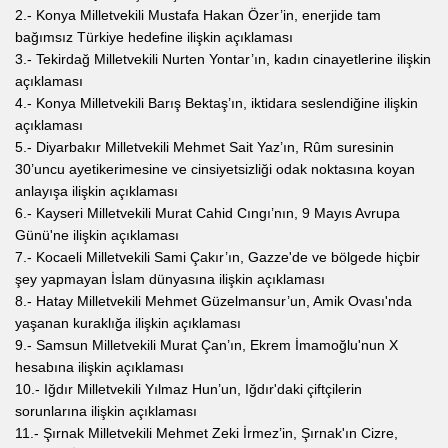
2.- Konya Milletvekili Mustafa Hakan Özer’in, enerjide tam
bağımsız Türkiye hedefine ilişkin açıklaması
3.- Tekirdağ Milletvekili Nurten Yontar’ın, kadın cinayetlerine ilişkin
açıklaması
4.- Konya Milletvekili Barış Bektaş’ın, iktidara seslendiğine ilişkin
açıklaması
5.- Diyarbakır Milletvekili Mehmet Sait Yaz’ın, Rûm suresinin
30’uncu ayetikerimesine ve cinsiyetsizliği odak noktasına koyan
anlayışa ilişkin açıklaması
6.- Kayseri Milletvekili Murat Cahid Cıngı’nın, 9 Mayıs Avrupa
Günü'ne ilişkin açıklaması
7.- Kocaeli Milletvekili Sami Çakır’ın, Gazze'de ve bölgede hiçbir
şey yapmayan İslam dünyasına ilişkin açıklaması
8.- Hatay Milletvekili Mehmet Güzelmansur’un, Amik Ovası'nda
yaşanan kuraklığa ilişkin açıklaması
9.- Samsun Milletvekili Murat Çan’ın, Ekrem İmamoğlu'nun X
hesabına ilişkin açıklaması
10.- Iğdır Milletvekili Yılmaz Hun’un, Iğdır'daki çiftçilerin
sorunlarına ilişkin açıklaması
11.- Şırnak Milletvekili Mehmet Zeki İrmez’in, Şırnak'ın Cizre,