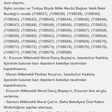
taciz olayına,
İlişkin soruları ve Türkiye Büyük Millet Meclisi Başkan Vekili Bekir
Bozdağ'ın cevabı (7/38537), (7/38538), (7/38539), (7/38540),
(7/38541), (7/38542), (7/38543), (7/38544), (7/38545), (7/38546),
(7/38547), (7/38548), (7/38549), (7/38550), (7/38551), (7/38552),
(7/38553), (7/38554), (7/38555), (7/38556), (7/38557), (7/38558),
(7/38559), (7/38560), (7/38561), (7/38562), (7/38563), (7/38564),
(7/38565), (7/38566), (7/38567), (7/38568), (7/38569), (7/38570),
(7/38571), (7/38572), (7/38573), (7/38574), (7/38575), (7/38576),
(7/38577), (7/38578), (7/38579), (7/38580)
6.- Erzurum Milletvekili Meral Danış Beştaş'ın, İstanbul'un Kadıköy
ilçesinde bulunan bazı depoların belediye tarafından
kapatılmasına,
- Mersin Milletvekili Perihan Koca'nın, İstanbul'un Kadıköy
ilçesinde bulunan bazı depoların belediye tarafından
kapatılmasına,
- Erzurum Milletvekili Meral Danış Beştaş'ın, Erzurum iline ait göç
verilerine,
- Samsun Milletvekili Murat Çan'ın, Bafra Belediyesi Özel Kalem
Müdürlüğüne yapılan atamaya,