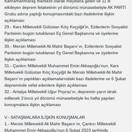
Kahramanmaraş merkezli olarak meydana gelen ve 11 ili
etkileyen deprem felaketinin yıl dönümü münasebetiyle AK PARTİ
Grubu adına yaptığı konuşmasındaki bazı ifadelerine ilişkin
açıklaması
29.- Kars Milletvekili Gülüstan Kılıç Koçyiğit’in, Ezilenlerin Sosyalist
Partisinin bugün tutuklanan Eş Genel Başkanına ve üyelerine
ilişkin açıklaması
30.- Mersin Milletvekili Ali Mahir Başarır’ın, Ezilenlerin Sosyalist
Partisinin bugün tutuklanan Eş Genel Başkanına ve üyelerine
ilişkin açıklaması
31.- Çankırı Milletvekili Muhammet Emin Akbaşoğlu’nun, Kars
Milletvekili Gülüstan Kılıç Koçyiğit ile Mersin Milletvekili Ali Mahir
Başarır’ın yaptıkları açıklamalarındaki bazı ifadelerine ve 6 Şubat
depreminde vefat edenlere ilişkin açıklaması
32.- Antalya Milletvekili Uğur Poyraz’ın, depremin yarın idrak
edilecek 3’üncü yıl dönümü münasebetiyle bu hafta yapılan
konuşmalara ilişkin açıklaması
V.- SATAŞMALARA İLİŞKİN KONUŞMALAR
1.- Mersin Milletvekili Ali Mahir Başarır’ın, Çankırı Milletvekili
Muhammet Emin Akbaşoğlu’nun 6 Şubat 2023 tarihinde