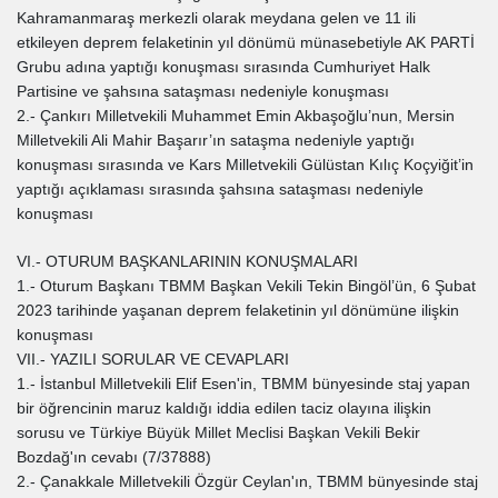
Kahramanmaraş merkezli olarak meydana gelen ve 11 ili
etkileyen deprem felaketinin yıl dönümü münasebetiyle AK PARTİ
Grubu adına yaptığı konuşması sırasında Cumhuriyet Halk
Partisine ve şahsına sataşması nedeniyle konuşması
2.- Çankırı Milletvekili Muhammet Emin Akbaşoğlu’nun, Mersin
Milletvekili Ali Mahir Başarır’ın sataşma nedeniyle yaptığı
konuşması sırasında ve Kars Milletvekili Gülüstan Kılıç Koçyiğit’in
yaptığı açıklaması sırasında şahsına sataşması nedeniyle
konuşması
VI.- OTURUM BAŞKANLARININ KONUŞMALARI
1.- Oturum Başkanı TBMM Başkan Vekili Tekin Bingöl’ün, 6 Şubat
2023 tarihinde yaşanan deprem felaketinin yıl dönümüne ilişkin
konuşması
VII.- YAZILI SORULAR VE CEVAPLARI
1.- İstanbul Milletvekili Elif Esen'in, TBMM bünyesinde staj yapan
bir öğrencinin maruz kaldığı iddia edilen taciz olayına ilişkin
sorusu ve Türkiye Büyük Millet Meclisi Başkan Vekili Bekir
Bozdağ'ın cevabı (7/37888)
2.- Çanakkale Milletvekili Özgür Ceylan'ın, TBMM bünyesinde staj