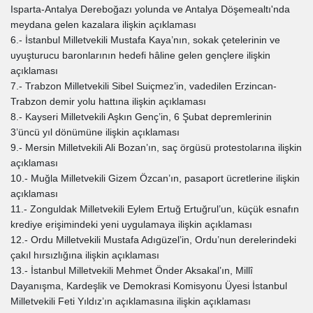
Isparta-Antalya Dereboğazı yolunda ve Antalya Döşemealtı'nda
meydana gelen kazalara ilişkin açıklaması
6.- İstanbul Milletvekili Mustafa Kaya’nın, sokak çetelerinin ve
uyuşturucu baronlarının hedefi hâline gelen gençlere ilişkin
açıklaması
7.- Trabzon Milletvekili Sibel Suiçmez’in, vadedilen Erzincan-
Trabzon demir yolu hattına ilişkin açıklaması
8.- Kayseri Milletvekili Aşkın Genç’in, 6 Şubat depremlerinin
3’üncü yıl dönümüne ilişkin açıklaması
9.- Mersin Milletvekili Ali Bozan’ın, saç örgüsü protestolarına ilişkin
açıklaması
10.- Muğla Milletvekili Gizem Özcan’ın, pasaport ücretlerine ilişkin
açıklaması
11.- Zonguldak Milletvekili Eylem Ertuğ Ertuğrul’un, küçük esnafın
krediye erişimindeki yeni uygulamaya ilişkin açıklaması
12.- Ordu Milletvekili Mustafa Adıgüzel’in, Ordu’nun derelerindeki
çakıl hırsızlığına ilişkin açıklaması
13.- İstanbul Milletvekili Mehmet Önder Aksakal’ın, Millî
Dayanışma, Kardeşlik ve Demokrasi Komisyonu Üyesi İstanbul
Milletvekili Feti Yıldız’ın açıklamasına ilişkin açıklaması