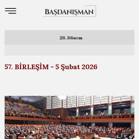
28. Dönem
3. Yasama Yılı
57. BİRLEŞİM - 5 Şubat 2026
4. Yasama Yılı