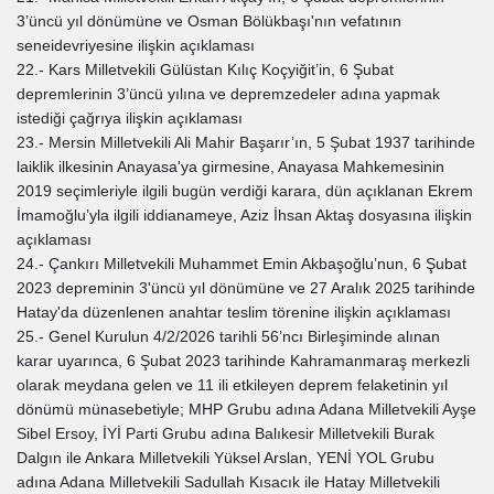
3’üncü yıl dönümüne ve Osman Bölükbaşı'nın vefatının
seneidevriyesine ilişkin açıklaması
22.- Kars Milletvekili Gülüstan Kılıç Koçyiğit’in, 6 Şubat
depremlerinin 3’üncü yılına ve depremzedeler adına yapmak
istediği çağrıya ilişkin açıklaması
23.- Mersin Milletvekili Ali Mahir Başarır’ın, 5 Şubat 1937 tarihinde
laiklik ilkesinin Anayasa'ya girmesine, Anayasa Mahkemesinin
2019 seçimleriyle ilgili bugün verdiği karara, dün açıklanan Ekrem
İmamoğlu’yla ilgili iddianameye, Aziz İhsan Aktaş dosyasına ilişkin
açıklaması
24.- Çankırı Milletvekili Muhammet Emin Akbaşoğlu’nun, 6 Şubat
2023 depreminin 3'üncü yıl dönümüne ve 27 Aralık 2025 tarihinde
Hatay'da düzenlenen anahtar teslim törenine ilişkin açıklaması
25.- Genel Kurulun 4/2/2026 tarihli 56’ncı Birleşiminde alınan
karar uyarınca, 6 Şubat 2023 tarihinde Kahramanmaraş merkezli
olarak meydana gelen ve 11 ili etkileyen deprem felaketinin yıl
dönümü münasebetiyle; MHP Grubu adına Adana Milletvekili Ayşe
Sibel Ersoy, İYİ Parti Grubu adına Balıkesir Milletvekili Burak
Dalgın ile Ankara Milletvekili Yüksel Arslan, YENİ YOL Grubu
adına Adana Milletvekili Sadullah Kısacık ile Hatay Milletvekili