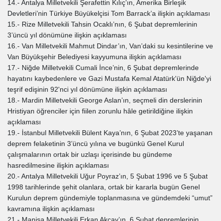
14.- Antalya Milletvekili Şerafettin Kılıç’ın, Amerika Birleşik
Devletleri’nin Türkiye Büyükelçisi Tom Barrack’a ilişkin açıklaması
15.- Rize Milletvekili Tahsin Ocaklı’nın, 6 Şubat depremlerinin
3’üncü yıl dönümüne ilişkin açıklaması
16.- Van Milletvekili Mahmut Dindar’ın, Van’daki su kesintilerine ve
Van Büyükşehir Belediyesi kayyumuna ilişkin açıklaması
17.- Niğde Milletvekili Cumali İnce’nin, 6 Şubat depremlerinde
hayatını kaybedenlere ve Gazi Mustafa Kemal Atatürk'ün Niğde'yi
teşrif edişinin 92'nci yıl dönümüne ilişkin açıklaması
18.- Mardin Milletvekili George Aslan’ın, seçmeli din derslerinin
Hristiyan öğrenciler için fiilen zorunlu hâle getirildiğine ilişkin
açıklaması
19.- İstanbul Milletvekili Bülent Kaya’nın, 6 Şubat 2023’te yaşanan
deprem felaketinin 3’üncü yılına ve bugünkü Genel Kurul
çalışmalarının ortak bir uzlaşı içerisinde bu gündeme
hasredilmesine ilişkin açıklaması
20.- Antalya Milletvekili Uğur Poyraz’ın, 5 Şubat 1996 ve 5 Şubat
1998 tarihlerinde şehit olanlara, ortak bir kararla bugün Genel
Kurulun deprem gündemiyle toplanmasına ve gündemdeki “umut”
kavramına ilişkin açıklaması
21.- Manisa Milletvekili Erkan Akçay’ın, 6 Şubat depremlerinin