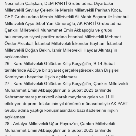
Necmettin Çalışkan, DEM PARTİ Grubu adına Diyarbakır
Milletvekili Sevilay Çelenk ile Mersin Milletvekili Perihan Koca,
CHP Grubu adına Mersin Milletvekili Ali Mahir Başarır ile İstanbul
Milletvekili Ayşe Sibel Yanıkömeroğlu, AK PARTİ Grubu adına
Çankırı Milletvekili Muhammet Emin Akbaşoğlu ve grubu
bulunmayan siyasi partiler adına İstanbul Milletvekili Mehmet
Önder Aksakal, İstanbul Milletvekili İskender Bayhan, İstanbul
Milletvekili Doğan Bekin, İzmir Milletvekili Haydar Altıntaş’ın
açıklamaları
26.- Kars Milletvekili Gülüstan Kılıç Koçyiğit’in, 9-14 Şubat
tarihlerinde ABD'ye bir ziyaret gerçekleştirecek olan Dışişleri
Komisyonu heyetine ilişkin açıklaması
27.- Kars Milletvekili Gülüstan Kılıç Koçyiğit’in, Çankırı Milletvekili
Muhammet Emin Akbaşoğlu’nun 6 Şubat 2023 tarihinde
Kahramanmaraş merkezli olarak meydana gelen ve 11 ili
etkileyen deprem felaketinin yıl dönümü münasebetiyle AK PARTİ
Grubu adına yaptığı konuşmasındaki bazı ifadelerine ilişkin
açıklaması
28.- Antalya Milletvekili Uğur Poyraz’ın, Çankırı Milletvekili
Muhammet Emin Akbaşoğlu’nun 6 Şubat 2023 tarihinde