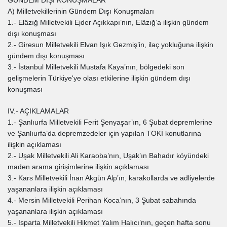
GÜNDEM DIŞI KONUŞMALAR
A) Milletvekillerinin Gündem Dışı Konuşmaları
1.- Elâzığ Milletvekili Ejder Açıkkapı’nın, Elâzığ’a ilişkin gündem
dışı konuşması
2.- Giresun Milletvekili Elvan Işık Gezmiş’in, ilaç yokluğuna ilişkin
gündem dışı konuşması
3.- İstanbul Milletvekili Mustafa Kaya’nın, bölgedeki son
gelişmelerin Türkiye'ye olası etkilerine ilişkin gündem dışı
konuşması
IV.- AÇIKLAMALAR
1.- Şanlıurfa Milletvekili Ferit Şenyaşar’ın, 6 Şubat depremlerine
ve Şanlıurfa’da depremzedeler için yapılan TOKİ konutlarına
ilişkin açıklaması
2.- Uşak Milletvekili Ali Karaoba’nın, Uşak’ın Bahadır köyündeki
maden arama girişimlerine ilişkin açıklaması
3.- Kars Milletvekili İnan Akgün Alp’ın, karakollarda ve adliyelerde
yaşananlara ilişkin açıklaması
4.- Mersin Milletvekili Perihan Koca’nın, 3 Şubat sabahında
yaşananlara ilişkin açıklaması
5.- Isparta Milletvekili Hikmet Yalım Halıcı’nın, geçen hafta sonu