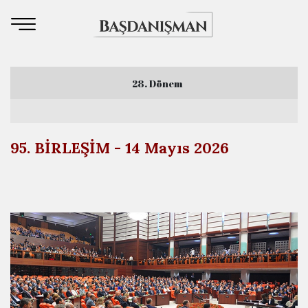
28. Dönem
3. Yasama Yılı
95. BİRLEŞİM - 14 Mayıs 2026
4. Yasama Yılı